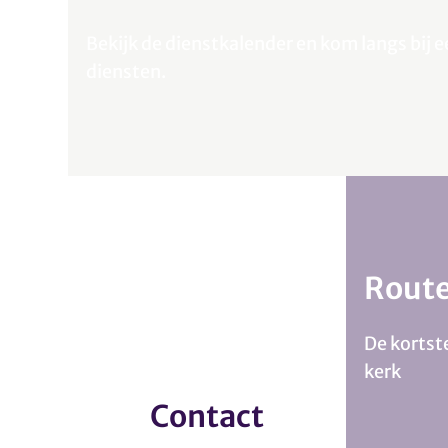
Bekijk de dienstkalender en kom langs bij 
diensten.
Rout
De kortst
kerk
Contact