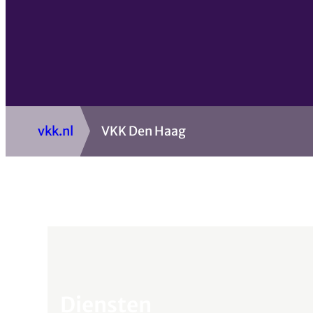
vkk.nl
VKK Den Haag
Diensten