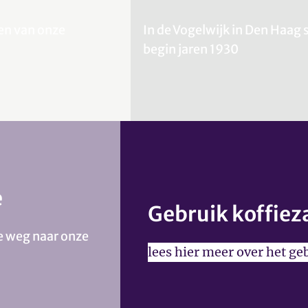
een van onze
In de Vogelwijk in Den Haa
begin jaren 1930
e
Gebruik koffiez
e weg naar onze
lees hier meer over het ge