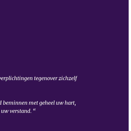
nte Den Haag
erplichtingen tegenover zichzelf
od beminnen met geheel uw hart,
 uw verstand. “