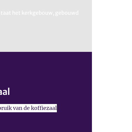
g staat het kerkgebouw, gebouwd
aal
bruik van de koffiezaal